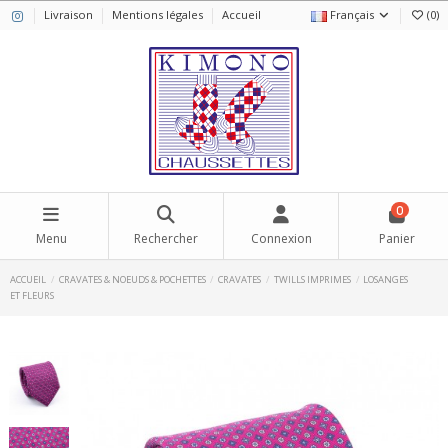
Livraison
Mentions légales
Accueil
Français
(
0
)
0
Menu
Rechercher
Connexion
Panier
ACCUEIL
CRAVATES & NOEUDS & POCHETTES
CRAVATES
TWILLS IMPRIMES
LOSANGES
ET FLEURS