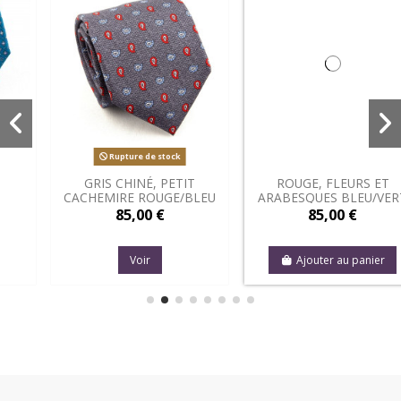
Rupture de stock
IT
ROUGE, FLEURS ET
JEANS PETITS CERCLE
BLEU
ARABESQUES BLEU/VERT
85,00 €
85,00 €
Ajouter au panier
Voir