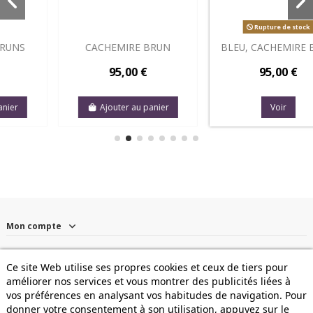
Rupture de stock
RUN
BLEU, CACHEMIRE BRUN
TERRACOTTA, LYS
BOUQUET BLEU/JA
95,00 €
95,00 €
anier
Voir
Ajouter au pani
Mon compte
Informations
Ce site Web utilise ses propres cookies et ceux de tiers pour
améliorer nos services et vous montrer des publicités liées à
Contactez-nous
vos préférences en analysant vos habitudes de navigation. Pour
donner votre consentement à son utilisation, appuyez sur le